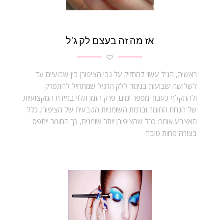
אז מה זה בעצם לק ג’ל
ראשית, הג’ל עשוי להחזיק על גבי הציפורן בין שבועיים עד
לשלושה שבועות בניגוד ללק הרגיל שמתחיל להתפרק
ולהתקלף כעבור מספר ימים. פרק הזמן תלוי במידת המקצועיות
של הנחת החומר וברמת השומניות הטבעית של הציפורן. כלל
האצבע אומר: ככל שהציפורן יותר שומנית, כך החומר ייתפס
בצורה פחות טובה