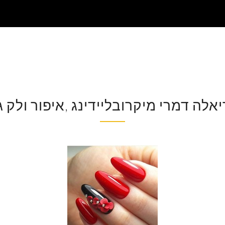
אלה דמרי מיקרובליידינג ,איפור ולק ג