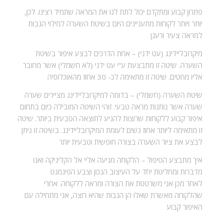
פתרון קבוע ומתקדם יכול לתת לנו את המראה שתמיד רצינו. לכן,
יותר ויותר לקוחות מתעניינים היום בשיטת השערה למילוי הגבות
למראה צעיר ורענן
מיקרובליידינג (עט ידני) –
אחת הדרכים לבצע איפור בשיטת
השערה. שיטה זו מתבצעת ע“י עט ידני (לא חשמלי) אשר מחובר
אליו מחטים. שיטה זו מתאימה לכ- 30 אחוז מהאוכלוסיה
שיטת השערה (חשמלי) –
בדומה למיקרובליידינג מציירים שערה
שערה אשר נותנות מראה טבעי. זוהי השיטה המובילה כיום בתחום
איפור קבוע ללקוחות שרוצות להגיע לתוצאה הטבעית ביותר. שיטה
זו מתאימה ליותר אחוז נשים לעומת המיקרובליידינג. בשיטה זו ניתן
לבצע את ציור השערה בצורה חופשית וטבעית יותר
איך מתבצע הטיפול –
הלקוחה מגיעה אליי אל הקליניקה ואנו
מדברות ומחליטת יחד על העיצוב הנכון וצבע הפיגמנט
לאחר מכן אני משרטטת את הצורה ומראה ללקוחה. אחרי
שהלקוחה מאשרת שאלו הן הגבות שהיא רוצה, אני מתחילה עם
האיפור קבוע