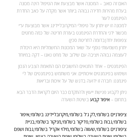
האם זה כואב –
המכונה אשר מבצעת את הטיפול הינה מכונה
בעלת מהירות חדירה גבוהה ביותר אשר מקלה על כאב החדרת
הפיגמנט לעור
למכונה זו יש יתרון על טיפולי המיקרובליידינג אשר מבוצעת ע”י
מכשור ידני והחדרת הפיגמנט בעזרת חריטה של כמה מחטים
צפופות יחד(בדומה לחריטת סכין)
יתרון משמעותי נוסף על שאר המכונות החשמליות היא היכולת
לעוצמה גבוהה ויציבה עם שילוב של מחט נאנו – דקה במיוחד
הפיגמנטים –
אחד התנאים החשובים הם התאמת הצבע הנכון
ושימוש בפיגמנטים איכותיים. אני משתמש בפיגמנטים של לי
פיגמנט. חברה זו ידועה בדגש של על איכות ובריאות
ניתן לקבוע פגישת ייעוץ ולהתקדם כבר היום לקראת הדבר הבא
בתחום –
איפור קבוע
בשיטת השערה
ציפורניים בשלומי,לק ג’ל בשלומי,מיקרובליידינג בשלומי,איפור
בשלומי,גבות בשלומי,פדיקור בשלומי,מניקור בשלומי,בניית
ציפורניים בשלומי,שעווה בשלומי,מילוי אקריל בשלומי,גבות ושפם
בשלומי,שיטת השערה בשלומי,שיטת השערה בצפון ,שיטת