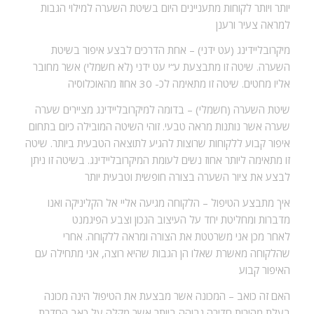
יותר ויותר לקוחות מתעניינים היום בשיטת השערה למילוי הגבות
למראה צעיר ורענן
מיקרובליידינג (עט ידני) –
אחת הדרכים לבצע איפור בשיטת
השערה. שיטה זו מתבצעת ע“י עט ידני (לא חשמלי) אשר מחובר
אליו מחטים. שיטה זו מתאימה לכ- 30 אחוז מהאוכלוסיה
שיטת השערה (חשמלי) –
בדומה למיקרובליידינג מציירים שערה
שערה אשר נותנות מראה טבעי. זוהי השיטה המובילה כיום בתחום
איפור קבוע ללקוחות שרוצות להגיע לתוצאה הטבעית ביותר. שיטה
זו מתאימה ליותר אחוז נשים לעומת המיקרובליידינג. בשיטה זו ניתן
לבצע את ציור השערה בצורה חופשית וטבעית יותר
איך מתבצע הטיפול –
הלקוחה מגיעה אליי אל הקליניקה ואנו
מדברות ומחליטת יחד על העיצוב הנכון וצבע הפיגמנט
לאחר מכן אני משרטטת את הצורה ומראה ללקוחה. אחרי
שהלקוחה מאשרת שאלו הן הגבות שהיא רוצה, אני מתחילה עם
האיפור קבוע
האם זה כואב –
המכונה אשר מבצעת את הטיפול הינה מכונה
בעלת מהירות חדירה גבוהה ביותר אשר מקלה על כאב החדרת