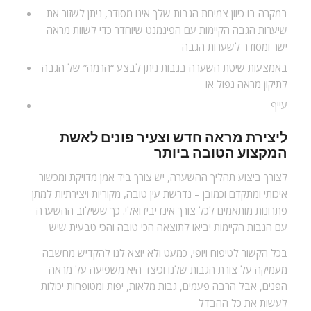
במקרה בו כיוון צמיחת הגבות שלך אינו מסודר, ניתן לשזור את
שיערות הגבה הקיימות עם הפיגמנט שיוחדר כדי לשוות מראה
ישר ומסודר לשערות הגבה
באמצעות שיטת השערה בגבות ניתן לבצע “הרמה” של הגבה
לתיקון מראה נפול או
עייף
ליצירת מראה חדש וצעיר פונים לאשת
המקצוע הטובה ביותר
לצורך ביצוע תהליך ההשערה, יש צורך ביד אמן מדויקת ומכשור
איכותי ומתקדם וכמובן – נדרשת עין טובה, מקוריות ויצירתיות למתן
פתרונות מותאמים לכל צורך אינדיבידואלי. כך ששילוב ההשערה
עם הגבות הקיימות יביאו לתוצאה הכי טובה והכי טבעית שיש
בכל הקשור לטיפוח ויופי, כמעט ולא יוצא לנו להקדיש מחשבה
מעמיקה על צורת הגבות שלנו וכיצד היא משפיעה על מראה
הפנים, אבל הרבה פעמים, גבות מלאות, יפות ומטופחות יכולות
לעשות את כל ההבדל