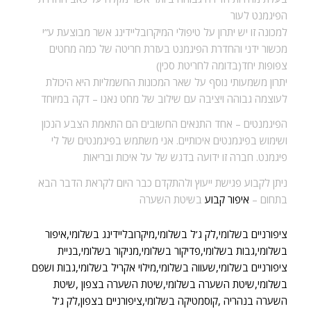
הפיגמנט לעור
למכונה זו יש יתרון על טיפולי המיקרובליידינג אשר מבוצעת ע”י
מכשור ידני והחדרת הפיגמנט בעזרת חריטה של כמה מחטים
צפופות יחד(בדומה לחריטת סכין)
יתרון משמעותי נוסף על שאר המכונות החשמליות היא היכולת
לעוצמה גבוהה ויציבה עם שילוב של מחט נאנו – דקה במיוחד
הפיגמנטים –
אחד התנאים החשובים הם התאמת הצבע הנכון
ושימוש בפיגמנטים איכותיים. אני משתמש בפיגמנטים של לי
פיגמנט. חברה זו ידועה בדגש של על איכות ובריאות
ניתן לקבוע פגישת ייעוץ ולהתקדם כבר היום לקראת הדבר הבא
בתחום –
איפור קבוע
בשיטת השערה
ציפורניים בשלומי,לק ג’ל בשלומי,מיקרובליידינג בשלומי,איפור
בשלומי,גבות בשלומי,פדיקור בשלומי,מניקור בשלומי,בניית
ציפורניים בשלומי,שעווה בשלומי,מילוי אקריל בשלומי,גבות ושפם
בשלומי,שיטת השערה בשלומי,שיטת השערה בצפון ,שיטת
השערה בנהריה ,קוסמטיקה בשלומי,ציפורניים בצפון,לק ג’ל