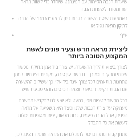
שיערות הגבה הקיימות עם הפיגמנט שיוחדר כדי לשוות מראה
ישר ומסודר לשערות הגבה
באמצעות שיטת השערה בגבות ניתן לבצע “הרמה” של הגבה
לתיקון מראה נפול או
עייף
ליצירת מראה חדש וצעיר פונים לאשת
המקצוע הטובה ביותר
לצורך ביצוע תהליך ההשערה, יש צורך ביד אמן מדויקת ומכשור
איכותי ומתקדם וכמובן – נדרשת עין טובה, מקוריות ויצירתיות למתן
פתרונות מותאמים לכל צורך אינדיבידואלי. כך ששילוב ההשערה
עם הגבות הקיימות יביאו לתוצאה הכי טובה והכי טבעית שיש
בכל הקשור לטיפוח ויופי, כמעט ולא יוצא לנו להקדיש מחשבה
מעמיקה על צורת הגבות שלנו וכיצד היא משפיעה על מראה
הפנים, אבל הרבה פעמים, גבות מלאות, יפות ומטופחות יכולות
לעשות את כל ההבדל
פתרון קבוע ומתקדם יכול לתת לנו את המראה שתמיד רצינו. לכן,