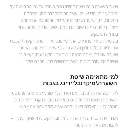
שיטת השערה הינה שיטה למילוי גבות בצורה עדינה ומתבצעת על
ידי מכשיר חשמלי או ידני שאליהם מתחברת מחט הטבולה
בפיגמנט בגוון שיער הגבות הטבעי של המטופלת עם המחט
מייצרים קווים דקיקים שיוצרים הדמיית שיער או קיקי שיער תלוי
במראה המבוקש
בשיטת השערה מחדירים את הפיגמנט על ידי מחט דקיקה לשכבות
עור עליונות בלבד ולכן זה לא נחשב קעקוע. הפיגמנט והמחט
שאיתם עובדים יוצרים מראה שיער עדין ומלא שניתן לעצב כך
שישנה את צורת הגבות באופן המושלם לתווי הפנים שלך
למי מתאימה
שיטת
בגבות
השערה
\
מיקרובליידינג
לעור יבש או רגיל בלבד, אם העור שלך שומני או מעורב הפיגמנט
יישאר לזמן מועט של חודשיים במקרה הטוב ובמקרה הפחות טוב
יתחבר לגושי הצללה לא מוגדרים ואף עלול לשנות את צבעו
אם מראה הגבות שלך הוא דליל או עם חלקים ללא שיער, ניתן
לעבות אותן על ידי השיטה