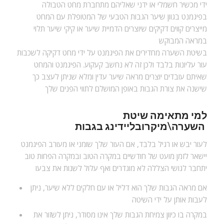
ידי מכשיר חשמלי או ידני שאליהם מתחברת מחט הטבולה
בפיגמנט בגוון שיער הגבות הטבעי של המטופלת עם המחט
מייצרים קווים דקיקים שיוצרים הדמיית שיער או קיקי שיער תלוי
במראה המבוקש
בשיטת השערה מחדירים את הפיגמנט על ידי מחט דקיקה לשכבות
עור עליונות בלבד ולכן זה לא נחשב קעקוע. הפיגמנט והמחט
שאיתם עובדים יוצרים מראה שיער עדין ומלא שניתן לעצב כך
שישנה את צורת הגבות באופן המושלם לתווי הפנים שלך
למי מתאימה
שיטת
בגבות
השערה
\
מיקרובליידינג
לעור יבש או רגיל בלבד, אם העור שלך שומני או מעורב הפיגמנט
יישאר לזמן מועט של חודשיים במקרה הטוב ובמקרה הפחות טוב
יתחבר לגושי הצללה לא מוגדרים ואף עלול לשנות את צבעו
אם מראה הגבות שלך הוא דליל או עם חלקים ללא שיער, ניתן
לעבות אותן על ידי השיטה
במקרה בו כיוון צמיחת הגבות שלך אינו מסודר, ניתן לשזור את