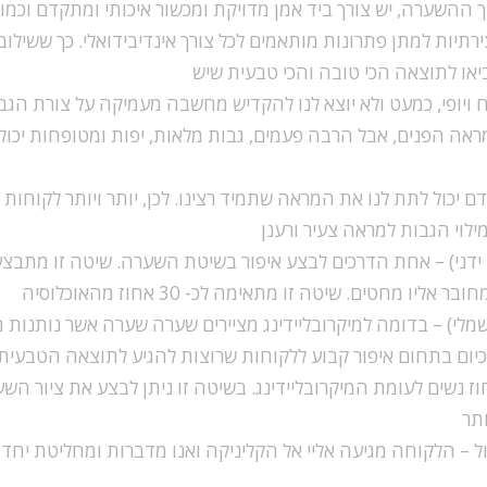
ך ההשערה, יש צורך ביד אמן מדויקת ומכשור איכותי ומתקדם וכמוב
צירתיות למתן פתרונות מותאמים לכל צורך אינדיבידואלי. כך ששיל
יאו לתוצאה הכי טובה והכי טבעית שיש
 ויופי, כמעט ולא יוצא לנו להקדיש מחשבה מעמיקה על צורת הגבו
אה הפנים, אבל הרבה פעמים, גבות מלאות, יפות ומטופחות יכול
 יכול לתת לנו את המראה שתמיד רצינו. לכן, יותר ויותר לקוחות 
וי הגבות למראה צעיר ורענן
ט ידני) – אחת הדרכים לבצע איפור בשיטת השערה. שיטה זו מתבצעת
ליו מחטים. שיטה זו מתאימה לכ- 30 אחוז מהאוכלוסיה
י) – בדומה למיקרובליידינג מציירים שערה שערה אשר נותנות מ
ום בתחום איפור קבוע ללקוחות שרוצות להגיע לתוצאה הטבעית ב
ז נשים לעומת המיקרובליידינג. בשיטה זו ניתן לבצע את ציור הש
תר
 – הלקוחה מגיעה אליי אל הקליניקה ואנו מדברות ומחליטת יחד 