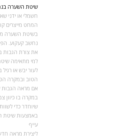
שיטת השערה בנה
חשמלי או ידני ש
המחט מייצרים קוו
בשיטת השערה מחדי
נחשב קעקוע. הפיג
את צורת הגבות בא
למי מתאימה שיטת
לעור יבש או רגיל
הטוב ובמקרה הפחו
אם מראה הגבות של
במקרה בו כיוון צ
שיוחדר כדי לשוות
באמצעות שיטת הש
עייף
ליצירת מראה חדש