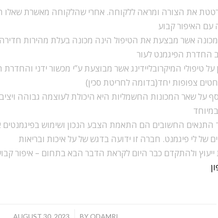
רטטת את הצורה ומראה ללקוחה. אחרי שהלקוחה מאשרת שאלו ה
 עם האיפור קבוע
מכונה אשר מבצעת את הטיפול הינה מכונה בעלת מהירות חדירה 
 החדרת הפיגמנט לעור
ן על טיפולי המיקרובליידינג אשר מבוצעת ע”י מכשור ידני והחדרת
טים צפופות יחד(בדומה לחריטת סכין)
סף על שאר המכונות החשמליות היא היכולת לעוצמה גבוהה ויציב
במיוחד
 התנאים החשובים הם התאמת הצבע הנכון ושימוש בפיגמנטים איכ
של לי פיגמנט. חברה זו ידועה בדגש של על איכות ובריאות
ת ייעוץ ולהתקדם כבר היום לקראת הדבר הבא בתחום – איפור קב
ון
/
AUGUST 30, 2023
BY
ODAMRI