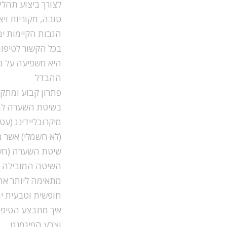
לצורך ביצוע תהלי
טובה, מקוריות וי
הגבות הקיימות יב
בכל הקשור לטיפוח
היא משפיעה על מר
ההבדל
פתרון קבוע ומתקדם
בשיטת השערה למיל
מיקרובליידינג (ע
(לא חשמלי) אשר מחובר א
שיטת השערה (חשמל
השיטה המובילה כי
מתאימה ליותר אחו
חופשית וטבעית יו
איך מתבצע הטיפול
וצבע הפיגמנט