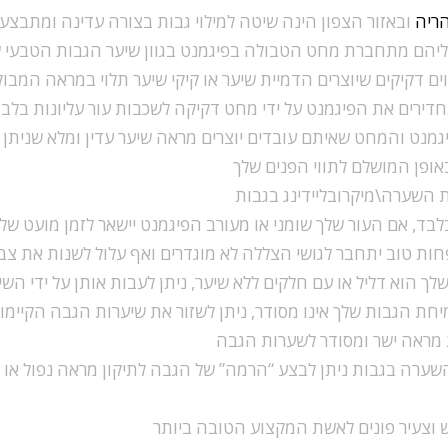
ריה
ובאזור הצפון הינה שיטה למילוי גבות בצורה עדינה ומתבצעת
אליהם מתחברת מחט הטבולה בפיגמנט בגוון שיער הגבות הטבעי
ים דקיקים שיוצרים הדמיית שיער או קיקי שיער תלוי במראה המבו
רים את הפיגמנט על ידי מחט דקיקה לשכבות עור עליונות בלבד 
מנט והמחט שאיתם עובדים יוצרים מראה שיער עדין ומלא שניתן 
ופן המושלם לתווי הפנים שלך
 השערה\מיקרובליידינג בגבות
 בלבד, אם העור שלך שומני או מעורב הפיגמנט יישאר לזמן מועט ש
ת טוב יתחבר לגושי הצללה לא מוגדרים ואף עלול לשנות את צב
ך הוא דליל או עם חלקים ללא שיער, ניתן לעבות אותן על ידי הש
מיחת הגבות שלך אינו מסודר, ניתן לשזור את שיערות הגבה הקיימ
 מראה ישר ומסודר לשערות הגבה
ערה בגבות ניתן לבצע “הרמה” של הגבה לתיקון מראה נפול או
 וצעיר פונים לאשת המקצוע הטובה ביותר