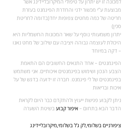
למכונה זו יש יתרון על טיפולי המיקרובליידינג אשר
מבוצעת ע”י מכשור ידני והחדרת הפיגמנט בעזרת
חריטה של כמה מחטים צפופות יחד(בדומה לחריטת
סכין)
יתרון משמעותי נוסף על שאר המכונות החשמליות היא
היכולת לעוצמה גבוהה ויציבה עם שילוב של מחט נאנו
– דקה במיוחד
הפיגמנטים –
אחד התנאים החשובים הם התאמת
הצבע הנכון ושימוש בפיגמנטים איכותיים. אני משתמש
בפיגמנטים של לי פיגמנט. חברה זו ידועה בדגש של על
איכות ובריאות
ניתן לקבוע פגישת ייעוץ ולהתקדם כבר היום לקראת
הדבר הבא בתחום –
איפור קבוע
בשיטת השערה
ציפורניים בשלומי,לק ג’ל בשלומי,מיקרובליידינג