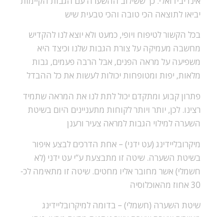
אינדיבידואלי. כך ששילוב ההשערה עם הגבות הקיימות
יביאו לתוצאה הכי טובה והכי טבעית שיש
בכל הקשור לטיפוח ויופי, כמעט ולא יוצא לנו להקדיש
מחשבה מעמיקה על צורת הגבות שלנו וכיצד היא
משפיעה על מראה הפנים, אבל הרבה פעמים, גבות
מלאות, יפות ומטופחות יכולות לעשות את כל ההבדל
פתרון קבוע ומתקדם יכול לתת לנו את המראה שתמיד
רצינו. לכן, יותר ויותר לקוחות מתעניינים היום בשיטת
השערה למילוי הגבות למראה צעיר ורענן
מיקרובליידינג (עט ידני) –
אחת הדרכים לבצע איפור
בשיטת השערה. שיטה זו מתבצעת ע“י עט ידני (לא
חשמלי) אשר מחובר אליו מחטים. שיטה זו מתאימה לכ-
30 אחוז מהאוכלוסיה
שיטת השערה (חשמלי) –
בדומה למיקרובליידינג