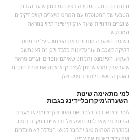
מתחברת מחט הטבולה בפיגמנט בגוון שיער הגבות
הטבעי של המטופלת עם המחט מייצרים קווים דקיקים
שיוצרים הדמיית שיער או קיקי שיער תלוי במראה
המבוקש
בשיטת השערה מחדירים את הפיגמנט על ידי מחט
דקיקה לשכבות עור עליונות בלבד ולכן זה לא נחשב
קעקוע. הפיגמנט והמחט שאיתם עובדים יוצרים מראה
שיער עדין ומלא שניתן לעצב כך שישנה את צורת הגבות
באופן המושלם לתווי הפנים שלך
למי מתאימה
שיטת
בגבות
השערה
\
מיקרובליידינג
לעור יבש או רגיל בלבד, אם העור שלך שומני או מעורב
הפיגמנט יישאר לזמן מועט של חודשיים במקרה הטוב
ובמקרה הפחות טוב יתחבר לגושי הצללה לא מוגדרים
ואף עלול לשנות את צבעו