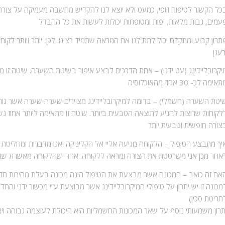
כל הקשור לטיפוח ויופי, כמעט ולא יוצא לנו להקדיש מחשבה מעמיקה על צור
עמים, גבות מלאות, יפות ומטופחות יכולות לעשות את כל ההבדל
תרון קבוע ומתקדם יכול לתת לנו את המראה שתמיד רצינו. לכן, יותר ויותר לקו
רענן
יקרובליידינג (עט ידני) –
אחת הדרכים לבצע איפור בשיטת השערה. שיטה זו מתב
אימה לכ- 30 אחוז מהאוכלוסיה
יטת השערה (חשמלי) –
בדומה למיקרובליידינג מציירים שערה שערה אשר נותנ
לקוחות שרוצות להגיע לתוצאה הטבעית ביותר. שיטה זו מתאימה ליותר אחוז נשי
צורה חופשית וטבעית יותר
יך מתבצע הטיפול –
הלקוחה מגיעה אליי אל הקליניקה ואנו מדברות ומחליטת 
אחר מכן אני משרטטת את הצורה ומראה ללקוחה. אחרי שהלקוחה מאשרת שאלו
אם זה כואב –
המכונה אשר מבצעת את הטיפול הינה מכונה בעלת מהירות חד
מכונה זו יש יתרון על טיפולי המיקרובליידינג אשר מבוצעת ע”י מכשור ידני ו
חריטת סכין)
תרון משמעותי נוסף על שאר המכונות החשמליות היא היכולת לעוצמה גבוהה וי