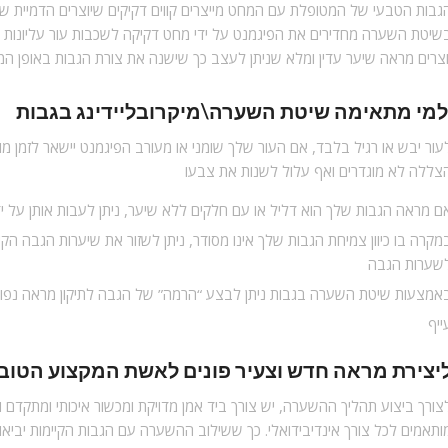
גבות הטבעי של המטופלת עם המחט מייצרים קווים דקיקים שיוצרים הדמיית שי
שיטת השערה מחדירים את הפיגמנט על ידי מחט דקיקה לשכבות עור עליונות 
וצרים מראה שיער עדין ומלא שניתן לעצב כך שישנה את צורת הגבות באופן המ
מי מתאימה
שיטת השערה
\
מיקרובליידינג
עור יבש או רגיל בלבד, אם העור שלך שומני או מעורב הפיגמנט יישאר לזמן 
צללה לא מוגדרים ואף עלול לשנות את צבעו
ם מראה הגבות שלך הוא דליל או עם חלקים ללא שיער, ניתן לעבות אותן על י
מקרה בו כיוון צמיחת הגבות שלך אינו מסודר, ניתן לשזור את שיערות הגבה הק
שערות הגבה
אמצעות שיטת השערה בגבות ניתן לבצע “הרמה” של הגבה לתיקון מראה נפול
ייף
יצירת מראה חדש וצעיר פונים לאשת המקצוע הטובה
צורך ביצוע תהליך ההשערה, יש צורך ביד אמן מדויקת ומכשור איכותי ומתקדם וכמ
ותאמים לכל צורך אינדיבידואלי. כך ששילוב ההשערה עם הגבות הקיימות יביאו