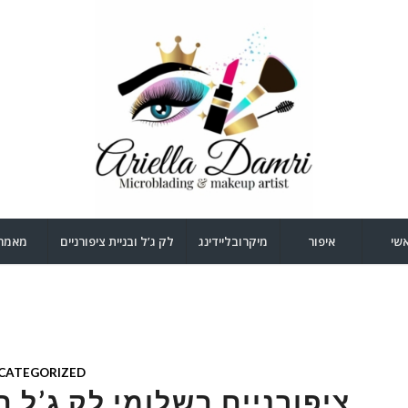
שי
איפור
מיקרובליידינג
לק ג’ל ובניית ציפורניים
מאמר
CATEGORIZED
ציפורניים בשלומי,לק ג’ל ב