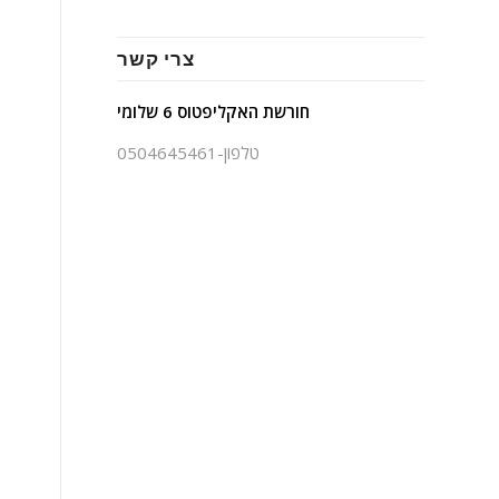
צרי קשר
חורשת האקליפטוס 6 שלומי
טלפון-0504645461