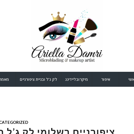
שי
איפור
מיקרובליידינג
לק ג’ל ובניית ציפורניים
מאמר
CATEGORIZED
ציפורניים בשלומי,לק ג’ל ב