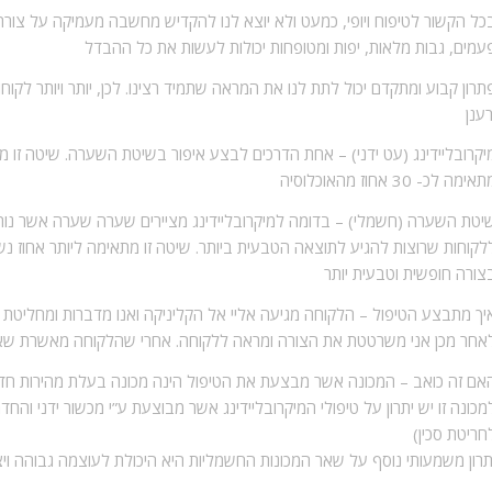
כל הקשור לטיפוח ויופי, כמעט ולא יוצא לנו להקדיש מחשבה מעמיקה על צור
עמים, גבות מלאות, יפות ומטופחות יכולות לעשות את כל ההבדל
תרון קבוע ומתקדם יכול לתת לנו את המראה שתמיד רצינו. לכן, יותר ויותר לקו
רענן
יקרובליידינג (עט ידני) –
אחת הדרכים לבצע איפור בשיטת השערה. שיטה זו מתב
אימה לכ- 30 אחוז מהאוכלוסיה
יטת השערה (חשמלי) –
בדומה למיקרובליידינג מציירים שערה שערה אשר נותנ
לקוחות שרוצות להגיע לתוצאה הטבעית ביותר. שיטה זו מתאימה ליותר אחוז נשי
צורה חופשית וטבעית יותר
יך מתבצע הטיפול –
הלקוחה מגיעה אליי אל הקליניקה ואנו מדברות ומחליטת 
אחר מכן אני משרטטת את הצורה ומראה ללקוחה. אחרי שהלקוחה מאשרת שאלו
אם זה כואב –
המכונה אשר מבצעת את הטיפול הינה מכונה בעלת מהירות חד
מכונה זו יש יתרון על טיפולי המיקרובליידינג אשר מבוצעת ע”י מכשור ידני ו
חריטת סכין)
תרון משמעותי נוסף על שאר המכונות החשמליות היא היכולת לעוצמה גבוהה וי