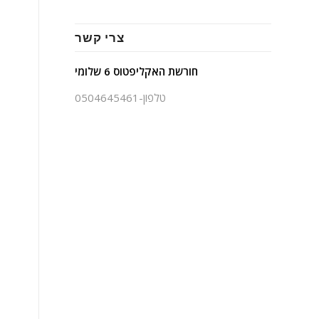
צרי קשר
חורשת האקליפטוס 6 שלומי
טלפון-0504645461