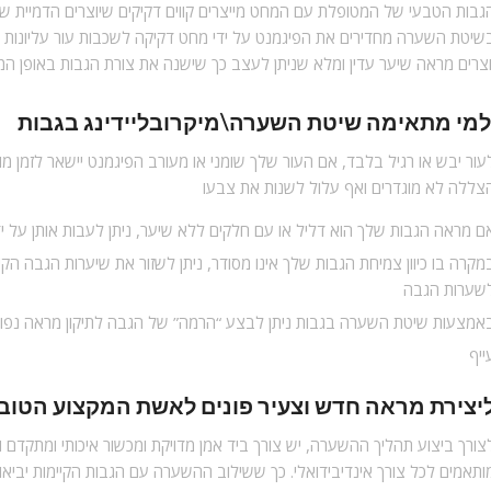
גבות הטבעי של המטופלת עם המחט מייצרים קווים דקיקים שיוצרים הדמיית שי
שיטת השערה מחדירים את הפיגמנט על ידי מחט דקיקה לשכבות עור עליונות 
וצרים מראה שיער עדין ומלא שניתן לעצב כך שישנה את צורת הגבות באופן המ
מי מתאימה
שיטת השערה
\
מיקרובליידינג
עור יבש או רגיל בלבד, אם העור שלך שומני או מעורב הפיגמנט יישאר לזמן 
צללה לא מוגדרים ואף עלול לשנות את צבעו
ם מראה הגבות שלך הוא דליל או עם חלקים ללא שיער, ניתן לעבות אותן על י
מקרה בו כיוון צמיחת הגבות שלך אינו מסודר, ניתן לשזור את שיערות הגבה הק
שערות הגבה
אמצעות שיטת השערה בגבות ניתן לבצע “הרמה” של הגבה לתיקון מראה נפול
ייף
יצירת מראה חדש וצעיר פונים לאשת המקצוע הטובה
צורך ביצוע תהליך ההשערה, יש צורך ביד אמן מדויקת ומכשור איכותי ומתקדם וכמ
ותאמים לכל צורך אינדיבידואלי. כך ששילוב ההשערה עם הגבות הקיימות יביאו